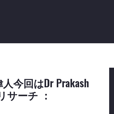
回はDr Prakash
てリサーチ ：