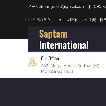
メール:filmingindia@gmail.com
|
090-4
インドでのＰＲ、ニュ－ス映像、ロケ手配、観
Saptam
International
Our Office
A321 Morya House, Andheri(W)
Mumbai-53, India