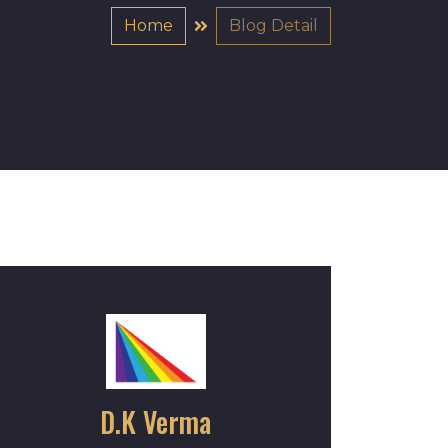
Home
Blog Detail
D.K Verma