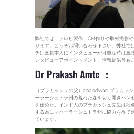
弊社では テレビ製作、CM作りや取材撮影
ります。どうぞお問い合わせ下さい。弊社で
チは直接本人にインタビューが可能な時は直
ンタビューアポイントメント、情報提供等も
Dr Prakash Amte ：
（プラカッシュの父）anandwan プラカ
ーラーシュトラ州の荒れた森を切り開きハンセ
を始めた。インド人のプラカッシュ先生は社
する為にマハーラーシュトラ州に協力を得て活動
ています。