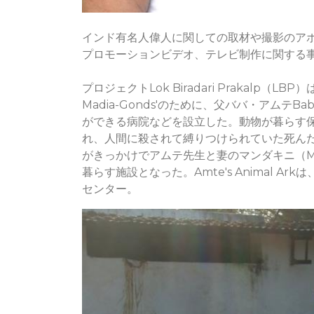
インド有名人偉人に関しての取材や撮影のア
プロモーションビデオ、テレビ制作に関する事
プロジェクトLok Biradari Prakalp（LBP）
Madia-Gonds'のために、父ババ・アムテ
ができる病院などを設立した。動物が暮らす保護施設
れ、人間に殺されて縛りつけられていた死ん
がきっかけでアムテ先生と妻のマンダキニ（Man
暮らす施設となった。Amte's Animal A
センター。