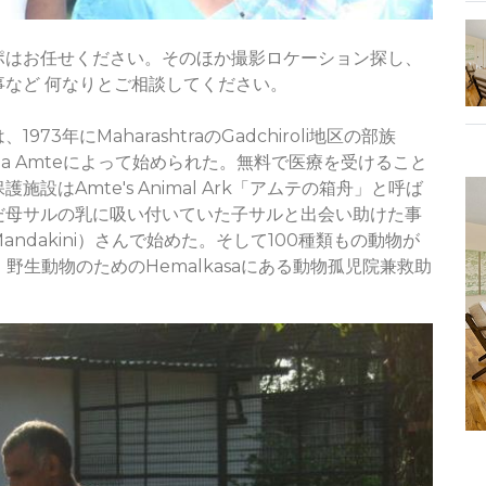
ポはお任せください。そのほか撮影ロケーション探し、
など 何なりとご相談してください。
は、1973年にMaharashtraのGadchiroli地区の部族
Baba Amteによって始められた。無料で医療を受けること
はAmte's Animal Ark「アムテの箱舟」と呼ば
だ母サルの乳に吸い付いていた子サルと出会い助けた事
dakini）さんで始めた。そして100種類もの動物が
rkは、野生動物のためのHemalkasaにある動物孤児院兼救助