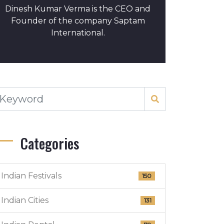
Dinesh Kumar Verma is the CEO and
Founder of the company Saptam
International.
Categories
Indian Festivals
150
Indian Cities
131