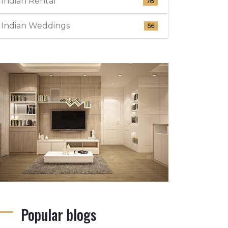
Indian Rental
78
Indian Weddings
56
Popular blogs