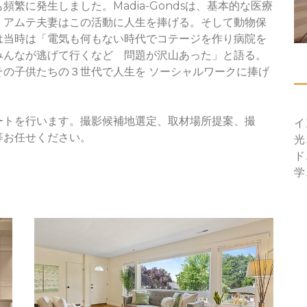
繁に発生しました。Madia-Gondsは、基本的な医療
。アムテ夫妻はこの活動に人生を捧げる。そして動物保
は当時は「電気も何もない時代でコテージを作り病院を
みんなが逃げて行くなど 問題が沢山あった」と語る。
の子供たちの３世代で人生を ソーシャルワークに捧げ
ートを行います。撮影候補地選定、取材場所提案、撮
イ
等お任せください。
光
ド
学