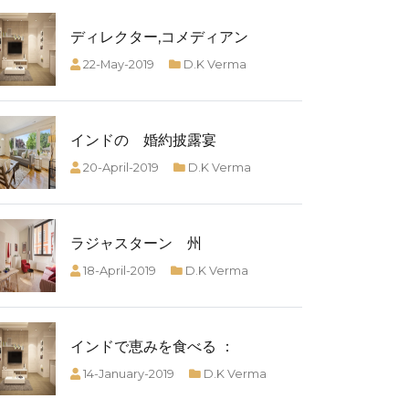
ディレクター,コメディアン
22-May-2019
D.K Verma
インドの 婚約披露宴
20-April-2019
D.K Verma
ラジャスターン 州
18-April-2019
D.K Verma
インドで恵みを食べる ：
14-January-2019
D.K Verma