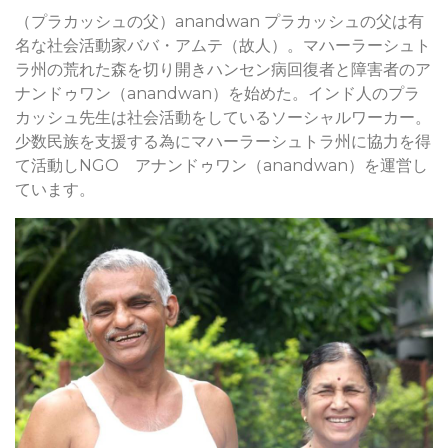
（プラカッシュの父）anandwan プラカッシュの父は有
名な社会活動家ババ・アムテ（故人）。マハーラーシュト
ラ州の荒れた森を切り開きハンセン病回復者と障害者のア
ナンドゥワン（anandwan）を始めた。インド人のプラ
カッシュ先生は社会活動をしているソーシャルワーカー。
少数民族を支援する為にマハーラーシュトラ州に協力を得
て活動しNGO アナンドゥワン（anandwan）を運営し
ています。