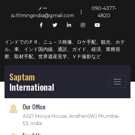
メー
090-4377-
|
ル:filmingindia@gmail.com
4820
インドでのＰＲ、ニュ－ス映像、ロケ手配、観光、ホテ
ル、車、インド国内線、通訳、ガイド、経済、業務視
察、取材手配、世界遺産見学、ＶＰ撮影など
Saptam
International
Our Office
A321 Morya House, Andheri(W) Mumbai-
53, India