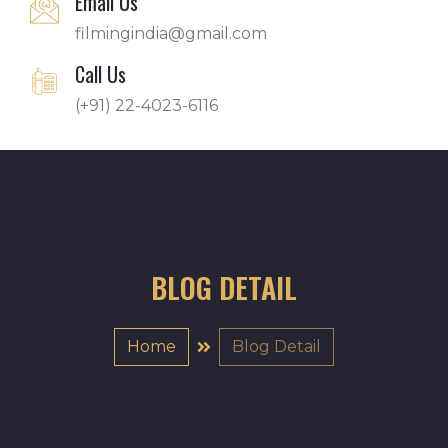
Email Us
filmingindia@gmail.com
Call Us
(+91) 22-4023-6116
BLOG DETAIL
Home
Blog Detail