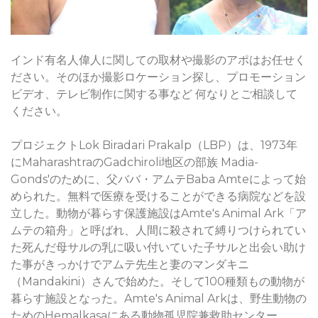
インド有名人偉人に関しての取材や撮影のアポはお任せく
ださい。そのほか撮影ロケーション探し、プロモーション
ビデオ、テレビ制作に関する事など 何なりとご相談して
ください。
プロジェクトLok Biradari Prakalp（LBP）は、1973年
にMaharashtraのGadchiroli地区の部族 Madia-
Gonds'のために、父ババ・アムテBaba Amteによって始
められた。無料で医療を受けることができる病院などを設
立した。動物が暮らす保護施設はAmte's Animal Ark「ア
ムテの箱舟」と呼ばれ、人間に殺されて縛りつけられてい
た死んだ母サルの乳に吸い付いていた子サルと出会い助け
た事がきっかけでアムテ先生と妻のマンダキニ
（Mandakini）さんで始めた。そして100種類もの動物が
暮らす施設となった。Amte's Animal Arkは、野生動物の
ためのHemalkasaにある動物孤児院兼救助センター。