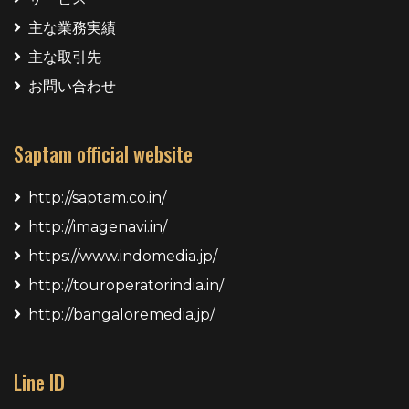
主な業務実績
主な取引先
お問い合わせ
Saptam official website
http://saptam.co.in/
http://imagenavi.in/
https://www.indomedia.jp/
http://touroperatorindia.in/
http://bangaloremedia.jp/
Line ID