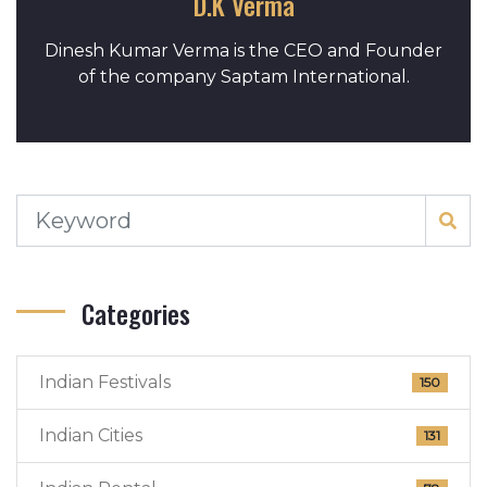
D.K Verma
Dinesh Kumar Verma is the CEO and Founder
of the company Saptam International.
Categories
Indian Festivals
150
Indian Cities
131