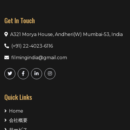
Get In Touch
A321 Morya House, Andheri(W) Mumbai-53, India
(+91) 22-4023-6116
filmingindia@gmail.com
Quick Links
Home
会社概要
サービス