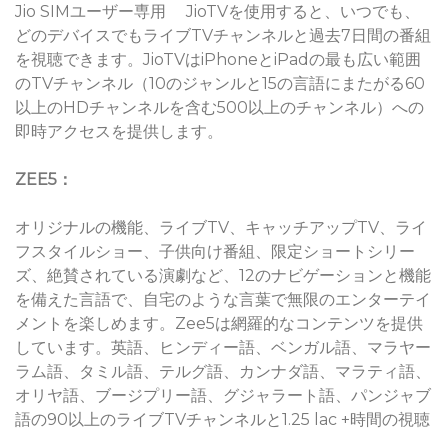
Jio SIMユーザー専用 JioTVを使用すると、いつでも、
どのデバイスでもライブTVチャンネルと過去7日間の番組
を視聴できます。JioTVはiPhoneとiPadの最も広い範囲
のTVチャンネル（10のジャンルと15の言語にまたがる60
以上のHDチャンネルを含む500以上のチャンネル）への
即時アクセスを提供します。
ZEE5：
オリジナルの機能、ライブTV、キャッチアップTV、ライ
フスタイルショー、子供向け番組、限定ショートシリー
ズ、絶賛されている演劇など、12のナビゲーションと機能
を備えた言語で、自宅のような言葉で無限のエンターテイ
メントを楽しめます。Zee5は網羅的なコンテンツを提供
しています。英語、ヒンディー語、ベンガル語、マラヤー
ラム語、タミル語、テルグ語、カンナダ語、マラティ語、
オリヤ語、ブージプリー語、グジャラート語、パンジャブ
語の90以上のライブTVチャンネルと1.25 lac +時間の視聴