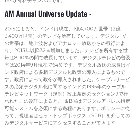
184が有料チャンネルです。
AM Annual Universe Update -
2015によると、インドは現在、1億4,700万世帯（2億
3,400万世帯）のテレビを所有しています。デジタルTV
の世帯は、地上波およびアナロジー放送からの移行によ
り、2013年以降32％増加しました。テレビを所有する世
帯は8-10％の間で成長しています。デジタルテレビの普及
率は2014年9月現在で64％です。デジタル放送の成長はイ
ンド政府による多相デジタル化政策の導入によるもので
す。政府によって政令が導入されました。ケーブルサービ
スの必須デジタル化に関するインドの1995年のケーブル
テレビネットワーク（規制）改正条例のセクション9で行
われたこの改訂によると、I＆B省はデジタルアドレス指定
可能システムを必須にする過程にあります。ポリシーに従
って、視聴者はセットトップボックス（STB）を介しての
みデジタルサービスにアクセスすることができます。