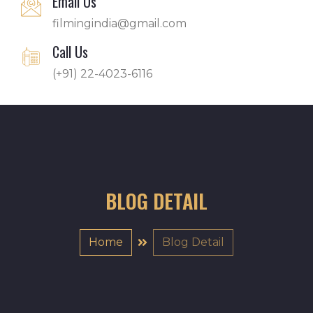
Email Us
filmingindia@gmail.com
Call Us
(+91) 22-4023-6116
BLOG DETAIL
Home
Blog Detail