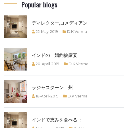
Popular blogs
ディレクター,コメディアン
22-May-2019
D.K Verma
インドの 婚約披露宴
20-April-2019
D.K Verma
ラジャスターン 州
18-April-2019
D.K Verma
インドで恵みを食べる ：