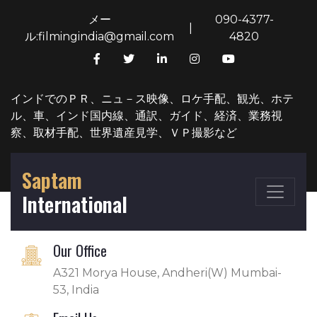
メー
090-4377-
|
ル:filmingindia@gmail.com
4820
インドでのＰＲ、ニュ－ス映像、ロケ手配、観光、ホテ
ル、車、インド国内線、通訳、ガイド、経済、業務視
察、取材手配、世界遺産見学、ＶＰ撮影など
Saptam
International
Our Office
A321 Morya House, Andheri(W) Mumbai-
53, India